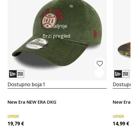
Detaljnije
Brzi pregled
Dostupno boja:
1
Dostupno
New Era NEW ERA DKG
New Era 
OFFER
OFFER
19,79
€
14,99
€