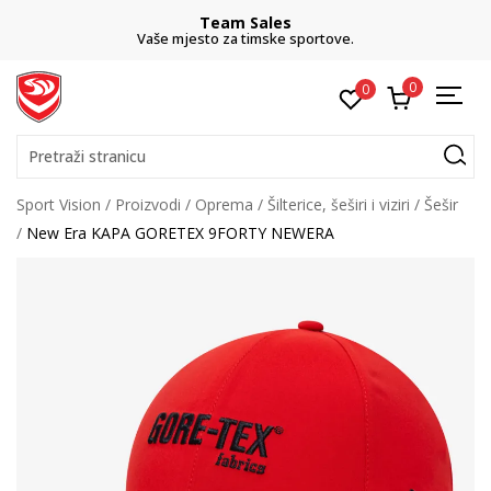
Team Sales
Vaše mjesto za timske sportove.
0
0
Pretraži stranicu
Sport Vision
Proizvodi
Oprema
Šilterice, šeširi i viziri
Šešir
New Era KAPA GORETEX 9FORTY NEWERA