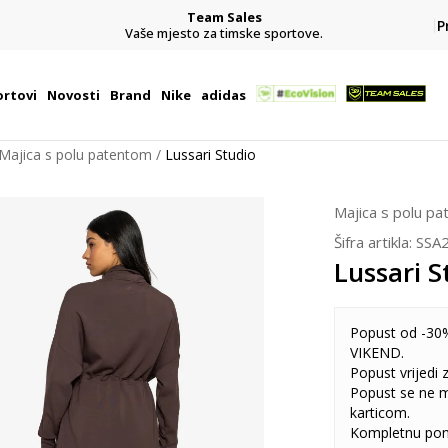
Team Sales
P
j
Vaše mjesto za timske sportove.
rtovi
Novosti
Brand
Nike
adidas
Majica s polu patentom
Lussari Studio
Majica s polu p
Šifra artikla:
SSA
Lussari S
Popust od -30%
VIKEND.
Popust vrijedi
Popust se ne 
karticom.
Kompletnu pon