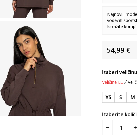
Najnoviji model
vodećih sports
Istražite komp
54,99
€
Izaberi veličinu
Veličine EU
Velič
XS
S
M
Izaberite količ