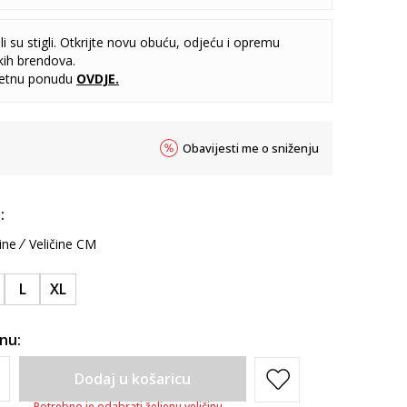
i su stigli. Otkrijte novu obuću, odjeću i opremu
kih brendova.
letnu ponudu
OVDJE
.
Obavijesti me o sniženju
:
ine
Veličine CM
L
XL
inu:
Dodaj u košaricu
Potrebno je odabrati željenu veličinu