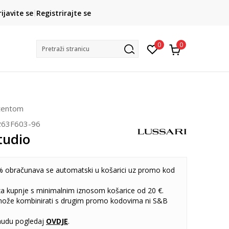
CLICK& COLLECT
rijavite se
Registrirajte se
besplatno preuzimanje u trgovini
0
0
Pretraži stranicu
atentom
263F603-96
tudio
 obračunava se automatski u košarici uz promo kod
 za kupnje s minimalnim iznosom košarice od 20 €.
može kombinirati s drugim promo kodovima ni S&B
udu pogledaj
OVDJE
.