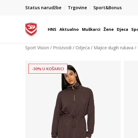
BOX NOW
Status narudžbe
Trgovine
Sport&Bonus
Dostava 1,50 €
| Više od 800 paketomata u Hrvatsko
HNS
Aktualno
Muškarci
Žene
Djeca
Spo
Sport Vision
Proizvodi
Odjeća
Majice dugih rukava
-30% U KOŠARICI