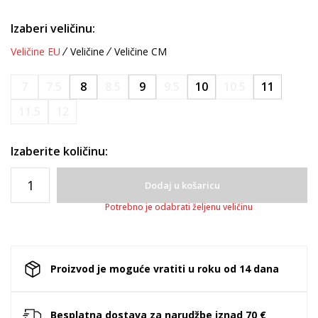
Izaberi veličinu:
Veličine EU
Veličine
Veličine CM
7
7.5
8
8.5
9
9.5
10
10.5
11
11.5
12
Izaberite količinu:
Dodaj u košaricu
Potrebno je odabrati željenu veličinu
Proizvod je moguće vratiti u roku od 14 dana
Besplatna dostava za narudžbe iznad 70 €