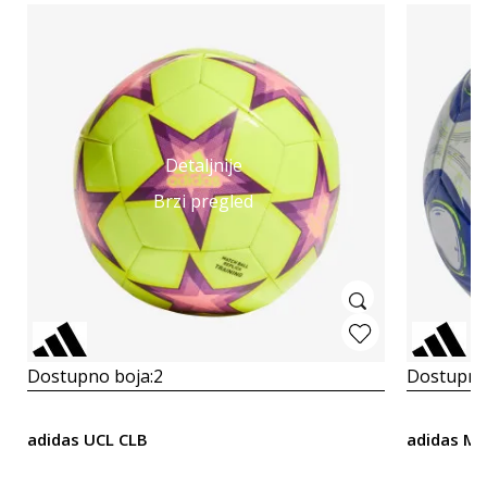
Detaljnije
Brzi pregled
Dostupno boja:
2
Dostupno
adidas UCL CLB
adidas Me