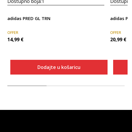
Dostupno boja:
1
Dostupno
adidas PRED GL TRN
adidas Pr
OFFER
OFFER
14,99
€
20,99
€
Dodajte u košaricu