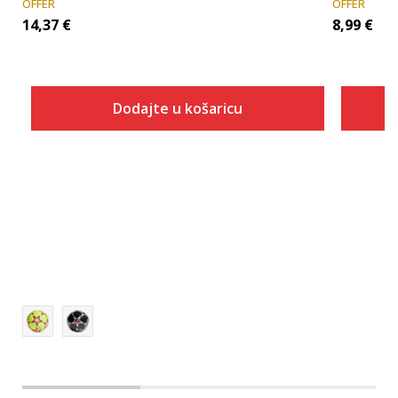
OFFER
OFFER
14,37
€
8,99
€
Dodajte u košaricu
Veličina
Dodaj u košaricu
3
4
5