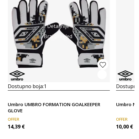
Detaljnije
Brzi pregled
Dostupno boja:
1
Dostupno
Umbro UMBRO FORMATION GOALKEEPER
Umbro NE
GLOVE
OFFER
OFFER
14,39
€
10,00
€