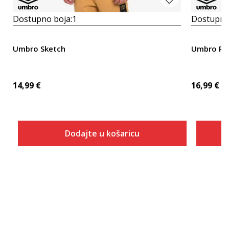
Dostupno boja:
1
Dostupno
Umbro Sketch
Umbro Re
14,99
€
16,99
€
Dodajte u košaricu
Veličina
Dodaj u košaricu
S
M
L