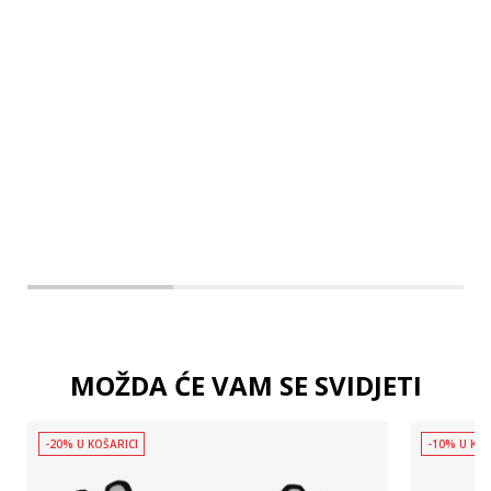
XL
2XL
3XL
MOŽDA ĆE VAM SE SVIDJETI
-20% U KOŠARICI
-10% U KOŠ