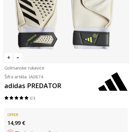
Golmanske rukavice
Šifra artikla:
IA0874
adidas PREDATOR
2
OFFER
14,99
€