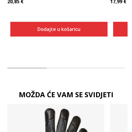
20,85
€
17,99
€
Dodajte u košaricu
Dodaj u košaricu
MOŽDA ĆE VAM SE SVIDJETI