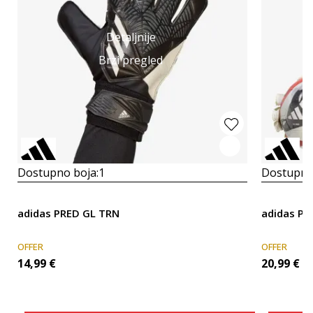
Detaljnije
Brzi pregled
Dostupno boja:
1
Dostupno
adidas PRED GL TRN
adidas Pr
OFFER
OFFER
14,99
€
20,99
€