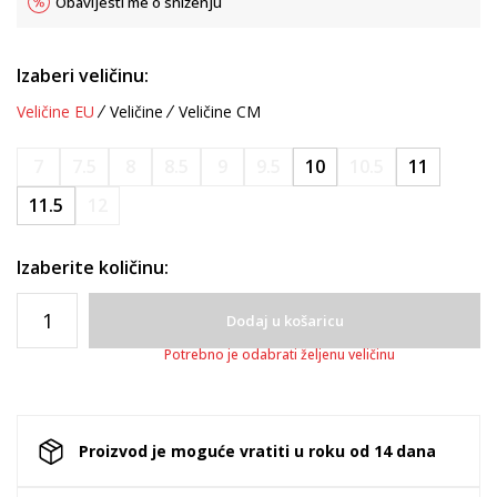
Obavijesti me o sniženju
Izaberi veličinu:
Veličine EU
Veličine
Veličine CM
7
7.5
8
8.5
9
9.5
10
10.5
11
11.5
12
Izaberite količinu:
Dodaj u košaricu
Potrebno je odabrati željenu veličinu
Proizvod je moguće vratiti u roku od 14 dana