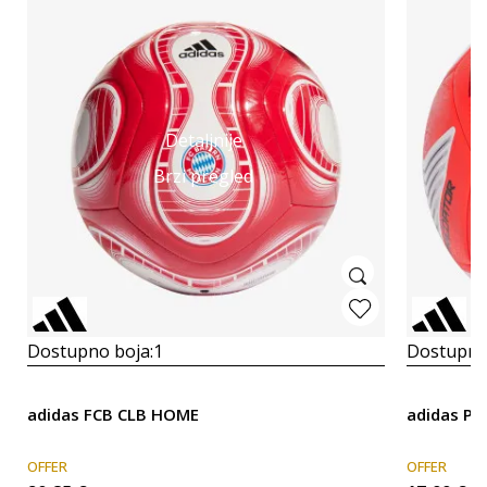
Detaljnije
Brzi pregled
Dostupno boja:
1
Dostupno
adidas FCB CLB HOME
adidas Pr
OFFER
OFFER