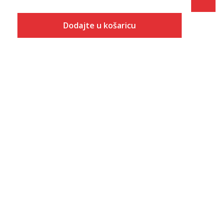
Dodajte u košaricu
Veličina
Dodaj u košaricu
10K
10-K
11K
11-K
12K
12-K
13K