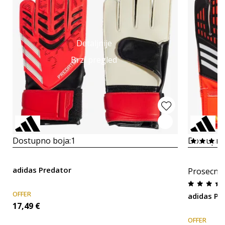
Detaljnije
Brzi pregled
Dostupno boja:
1
Dostupno
adidas Predator
Prosecna
OFFER
adidas Pr
17,49
€
OFFER