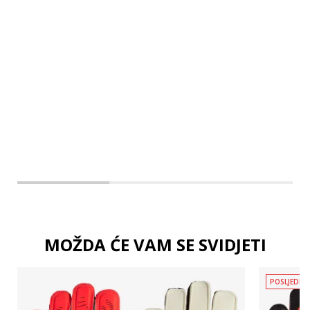
4-
5
5-
MOŽDA ĆE VAM SE SVIDJETI
POSLJEDNJ