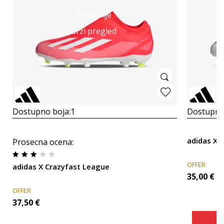
Detaljnije
Brzi pregled
Dostupno boja:
1
Dostupno
adidas X 
Prosecna ocena
:
OFFER
adidas X Crazyfast League
35,00
€
OFFER
37,50
€