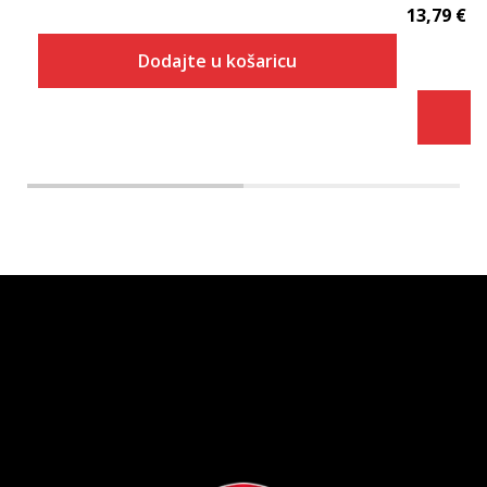
13,79
€
Dodajte u košaricu