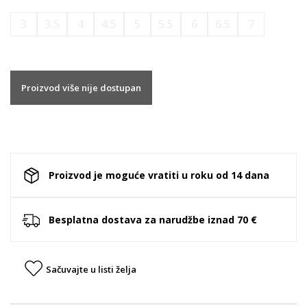
3
3.5
4
4.5
5
5.5
6
6.5
7
Proizvod više nije dostupan
Proizvod je moguće vratiti u roku od 14 dana
Besplatna dostava za narudžbe iznad 70 €
Sačuvajte u listi želja