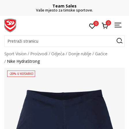
Team Sales
Vaše mjesto za timske sportove.
0
0
Pretraži stranicu
Sport Vision
Proizvodi
Odjeća
Donje rublje
Gaćice
Nike HydraStrong
-20% U KOŠARICI