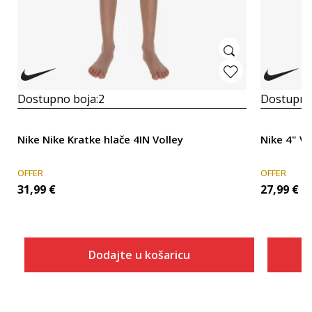
Dostupno boja:
2
Dostupno
Nike Nike Kratke hlače 4IN Volley
Nike 4" Vo
OFFER
OFFER
31,99
€
27,99
€
Dodajte u košaricu
Veličina
Dodaj u košaricu
XS