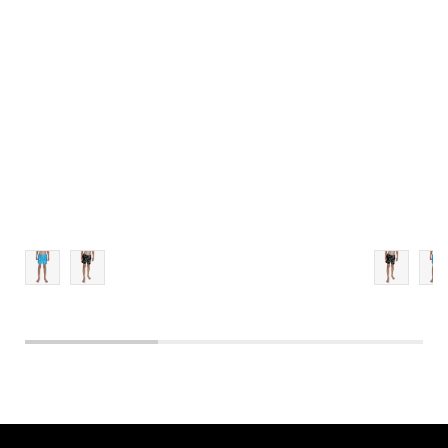
S
M
L
XL