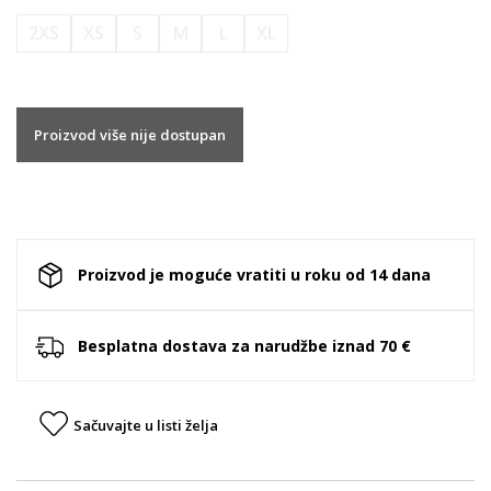
2XS
XS
S
M
L
XL
Proizvod više nije dostupan
Proizvod je moguće vratiti u roku od 14 dana
Besplatna dostava za narudžbe iznad 70 €
Sačuvajte u listi želja