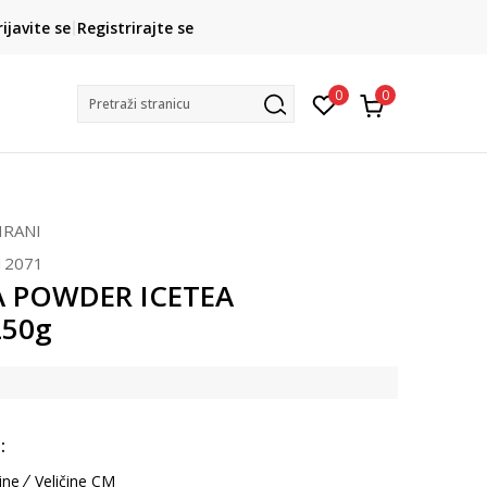
CLICK& COLLECT
rijavite se
Registrirajte se
besplatno preuzimanje u trgovini
0
0
Pretraži stranicu
RANI
12071
 POWDER ICETEA
50g
:
ine
Veličine CM