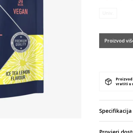
Univ.
Proizvod viš
Proizvod
vratiti u
Specifikacija
Provjeri dos