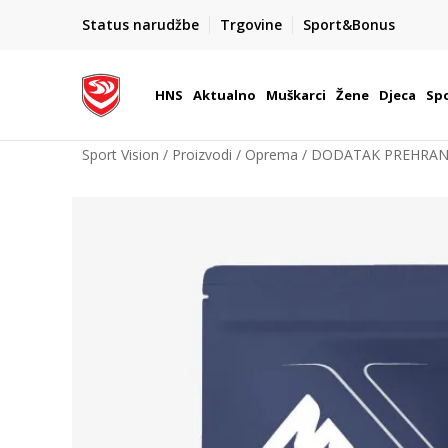
BOX NOW
Status narudžbe
Trgovine
Sport&Bonus
Dostava 1,50 €
| Više od 800 paketomata u Hrvatsko
HNS
Aktualno
Muškarci
Žene
Djeca
Spo
Sport Vision
Proizvodi
Oprema
DODATAK PREHRAN