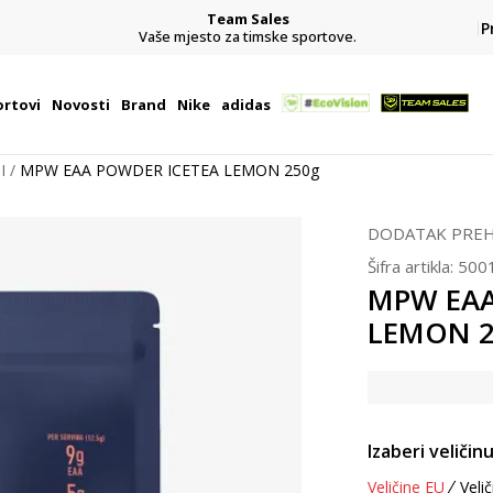
Team Sales
P
j
Vaše mjesto za timske sportove.
rtovi
Novosti
Brand
Nike
adidas
I
MPW EAA POWDER ICETEA LEMON 250g
DODATAK PREH
Šifra artikla:
500
MPW EAA
LEMON 2
Izaberi veličinu
Veličine EU
Velič