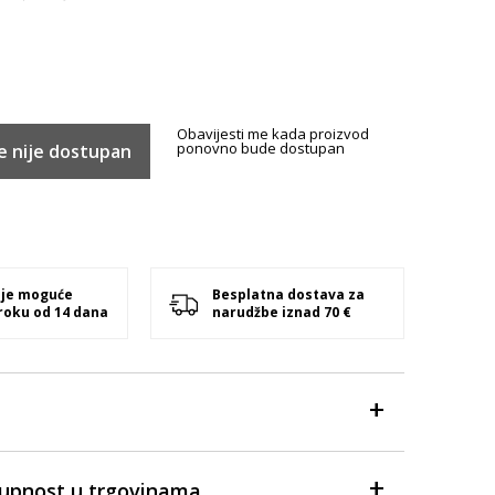
Obavijesti me kada proizvod
ponovno bude dostupan
e nije dostupan
 je moguće
Besplatna dostava za
 roku od 14 dana
narudžbe iznad 70 €
tupnost u trgovinama