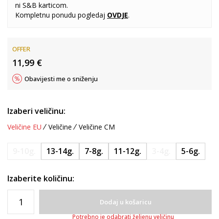
ni S&B karticom.
Kompletnu ponudu pogledaj
OVDJE
.
OFFER
11,99
€
Obavijesti me o sniženju
Izaberi veličinu:
Veličine EU
Veličine
Veličine CM
9-10g.
13-14g.
7-8g.
11-12g.
3-4g.
5-6g.
Izaberite količinu:
Dodaj u košaricu
Potrebno je odabrati željenu veličinu