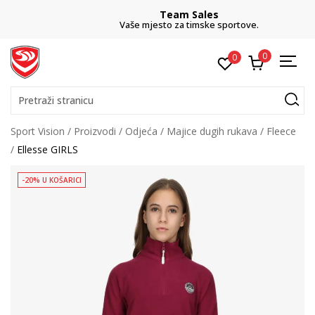
Team Sales
Vaše mjesto za timske sportove.
0
0
Pretraži stranicu
Sport Vision
Proizvodi
Odjeća
Majice dugih rukava
Fleece
Ellesse GIRLS
-20% U KOŠARICI