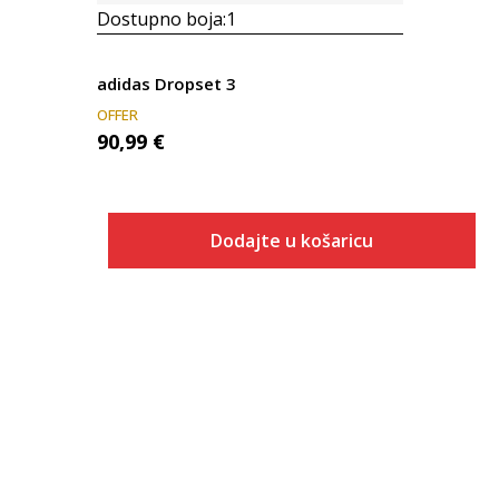
Dostupno boja:
1
adidas Dropset 3
OFFER
90,99
€
Dodajte u košaricu
Veličina
Dodaj u košaricu
3-
4
4-
5