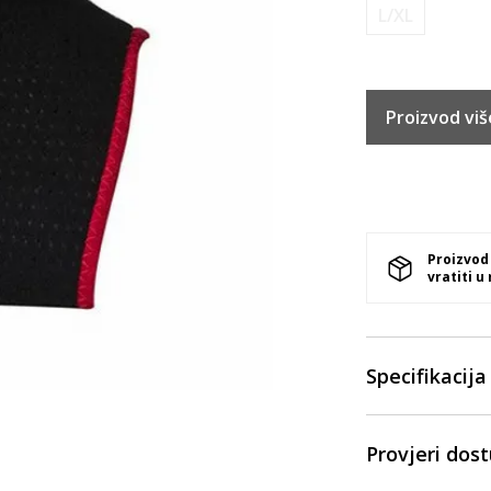
L/XL
Proizvod viš
Proizvod
vratiti u
Specifikacija
Provjeri dos