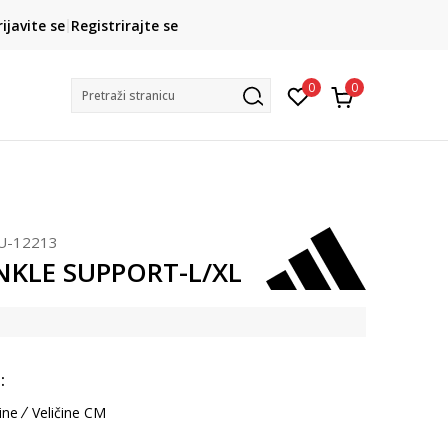
CLICK& COLLECT
rijavite se
Registrirajte se
besplatno preuzimanje u trgovini
0
0
Pretraži stranicu
U-12213
NKLE SUPPORT-L/XL
:
ine
Veličine CM