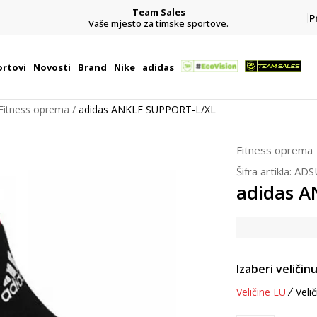
Team Sales
P
j
Vaše mjesto za timske sportove.
rtovi
Novosti
Brand
Nike
adidas
Fitness oprema
adidas ANKLE SUPPORT-L/XL
Fitness oprema
Šifra artikla:
ADS
adidas A
Izaberi veličinu
Veličine EU
Velič