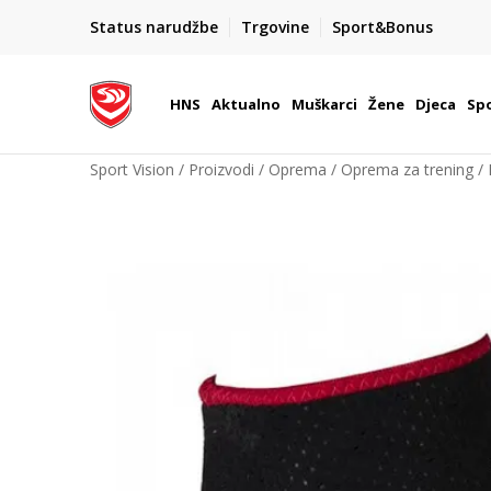
BOX NOW
Status narudžbe
Trgovine
Sport&Bonus
Dostava 1,50 €
| Više od 800 paketomata u Hrvatsko
HNS
Aktualno
Muškarci
Žene
Djeca
Spo
Sport Vision
Proizvodi
Oprema
Oprema za trening