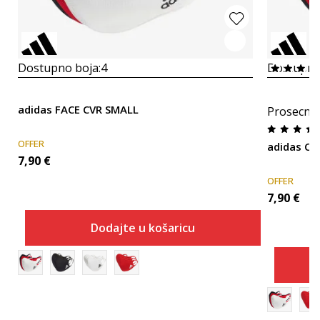
Dostupno boja:
4
Dostupno
adidas FACE CVR SMALL
Prosecna
OFFER
adidas CV
7,90
€
OFFER
7,90
€
Dodajte u košaricu