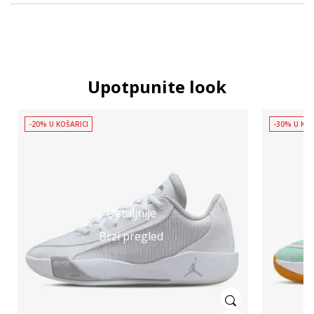
Upotpunite look
-20% U KOŠARICI
-30% U KOŠ
Detaljnije
Brzi pregled