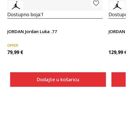
Dostupno boja:
1
Dostupno
JORDAN Jordan Luka .77
JORDAN Jo
OFFER
79,99
€
129,99
€
Dodajte u košaricu
Veličina
Dodaj u košaricu
18
7
7.5