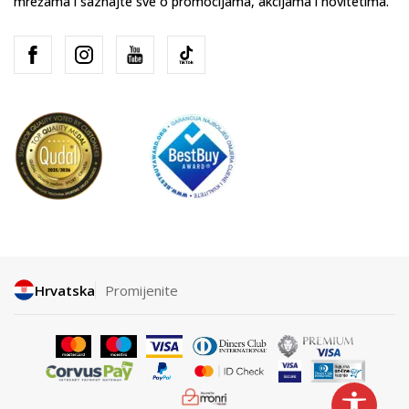
mrežama i saznajte sve o promocijama, akcijama i novitetima.
Hrvatska
Promijenite