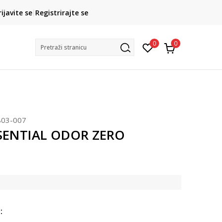
CLICK& COLLECT
rijavite se
Registrirajte se
besplatno preuzimanje u trgovini
0
0
Pretraži stranicu
803-007
SENTIAL ODOR ZERO
: