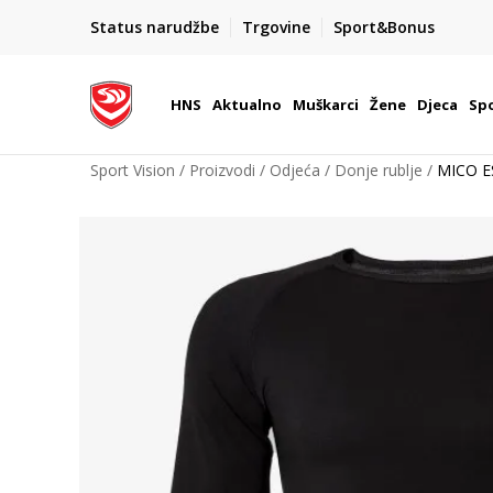
BOX NOW
Status narudžbe
Trgovine
Sport&Bonus
Dostava 1,50 €
| Više od 800 paketomata u Hrvatsko
HNS
Aktualno
Muškarci
Žene
Djeca
Spo
Sport Vision
Proizvodi
Odjeća
Donje rublje
MICO E