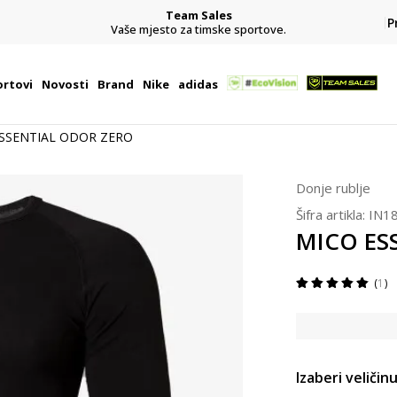
Team Sales
P
j
Vaše mjesto za timske sportove.
rtovi
Novosti
Brand
Nike
adidas
SSENTIAL ODOR ZERO
Donje rublje
Šifra artikla:
IN1
MICO ES
1
Izaberi veličinu