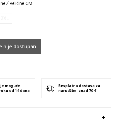
ine
Veličine CM
2XL
e nije dostupan
 je moguće
Besplatna dostava za
 roku od 14 dana
narudžbe iznad 70 €