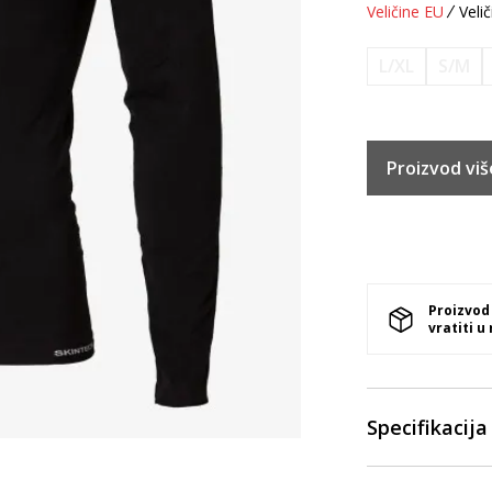
Veličine EU
Velič
L/XL
S/M
Proizvod viš
Proizvod
vratiti u
Specifikacija