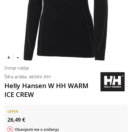
Donje rublje
Šifra artikla:
48569-991
Helly Hansen W HH WARM
ICE CREW
OFFER
26,49
€
Obavijesti me o sniženju