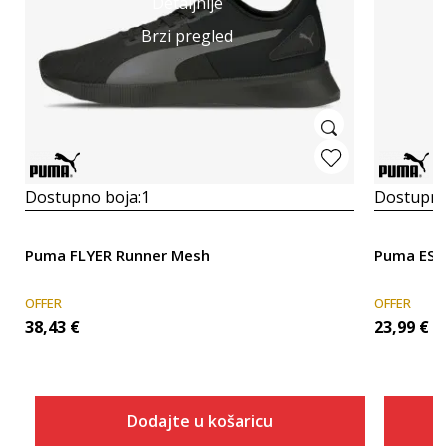
Detaljnije
Brzi pregled
Dostupno boja:
1
Dostupno
Puma FLYER Runner Mesh
Puma ESS
OFFER
OFFER
38,43
€
23,99
€
Dodajte u košaricu