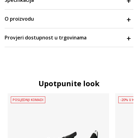
Specifikacija
O proizvodu
Provjeri dostupnost u trgovinama
Upotpunite look
POSLJEDNJI KOMADI
-20% U KOŠ