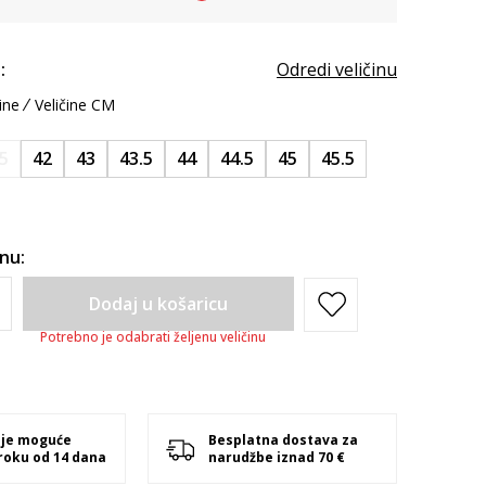
:
Odredi veličinu
ine
Veličine CM
.5
42
43
43.5
44
44.5
45
45.5
inu:
Dodaj u košaricu
Potrebno je odabrati željenu veličinu
 je moguće
Besplatna dostava za
 roku od 14 dana
narudžbe iznad 70 €