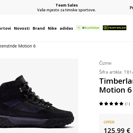
Team Sales
P
j
Vaše mjesto za timske sportove.
rtovi
Novosti
Brand
Nike
adidas
eenstride Motion 6
Čizme
Šifra artikla:
TB1
Timberla
Motion 6
1
OFFER
125,99
€