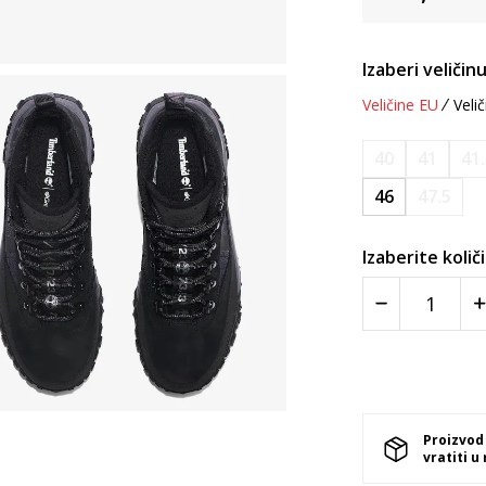
Izaberi veličinu
Veličine EU
Velič
40
41
41
46
47.5
Izaberite količ
Proizvod
vratiti u