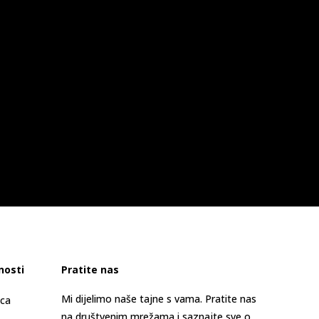
nosti
Pratite nas
Mi dijelimo naše tajne s vama. Pratite nas
ica
na društvenim mrežama i saznajte sve o