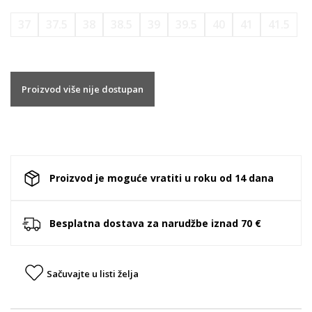
37
37.5
38
38.5
39
39.5
40
41
41.5
Proizvod više nije dostupan
Proizvod je moguće vratiti u roku od 14 dana
Besplatna dostava za narudžbe iznad 70 €
Sačuvajte u listi želja