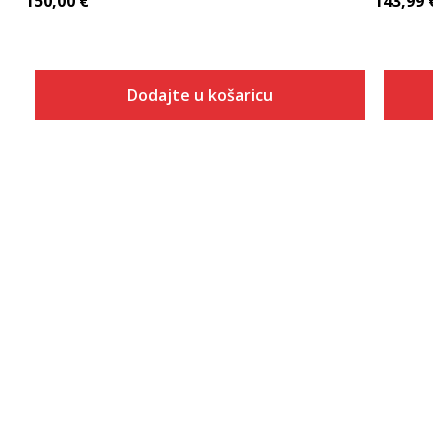
150,00
€
143,99
€
Dodajte u košaricu
Veličina
Dodaj u košaricu
XS
S
M
L
XL
2XL