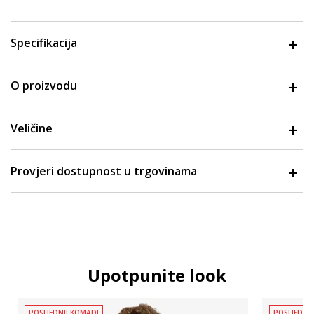
Specifikacija
O proizvodu
Veličine
Provjeri dostupnost u trgovinama
Upotpunite look
POSLJEDNJI KOMADI
POSLJEDNJ