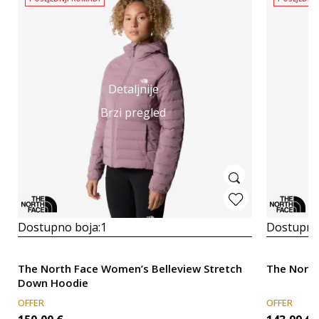
Detaljnije
Brzi pregled
Dostupno boja:
1
Dostupno
The North Face Women’s Belleview Stretch
The Nort
Down Hoodie
OFFER
OFFER