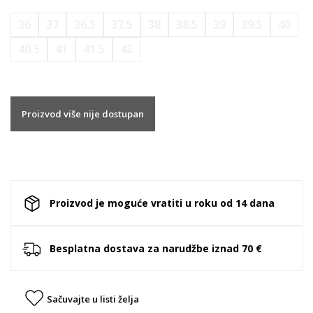
36
37
36.5
37.5
38
38.5
39
39.5
40
40.5
41
41.5
42
Proizvod više nije dostupan
Proizvod je moguće vratiti u roku od 14 dana
Besplatna dostava za narudžbe iznad 70 €
Sačuvajte u listi želja