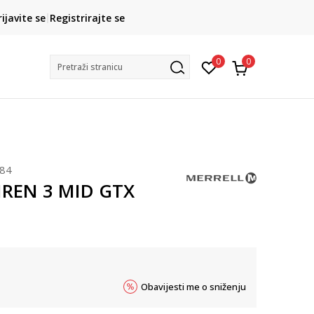
CLICK& COLLECT
rijavite se
Registrirajte se
besplatno preuzimanje u trgovini
0
0
Pretraži stranicu
684
SIREN 3 MID GTX
Obavijesti me o sniženju