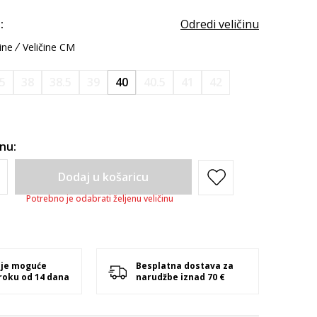
:
Odredi veličinu
ine
Veličine CM
.5
38
38.5
39
40
40.5
41
42
inu:
Dodaj u košaricu
Potrebno je odabrati željenu veličinu
 je moguće
Besplatna dostava za
 roku od 14 dana
narudžbe iznad 70 €