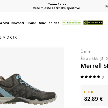
Team Sales
P
j
Vaše mjesto za timske sportove.
rtovi
Novosti
Brand
Nike
adidas
 3 MID GTX
Čizme
Šifra artikla:
J84
Merrell 
1
OFFER
82,89
€