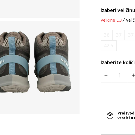
Izaberi veličinu
Veličine EU
Velič
36
37
37
42.5
Izaberite količ
Proizvod
vratiti u