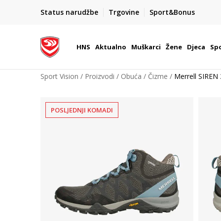
BOX NOW
Status narudžbe
Trgovine
Sport&Bonus
Dostava 1,50 €
| Više od 800 paketomata u Hrvatsko
HNS
Aktualno
Muškarci
Žene
Djeca
Spo
Sport Vision
Proizvodi
Obuća
Čizme
Merrell SIREN
POSLJEDNJI KOMADI