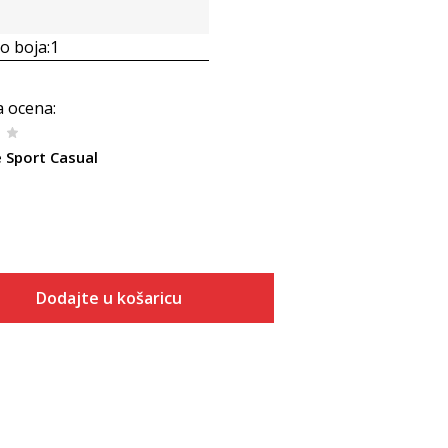
 boja:
1
a ocena
:
 Sport Casual
Dodajte u košaricu
Veličina
Dodaj u košaricu
5.5
6