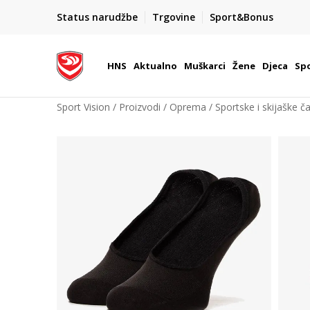
BOX NOW
Status narudžbe
Trgovine
Sport&Bonus
Dostava 1,50 €
| Više od 800 paketomata u Hrvatsko
HNS
Aktualno
Muškarci
Žene
Djeca
Spo
Sport Vision
Proizvodi
Oprema
Sportske i skijaške č