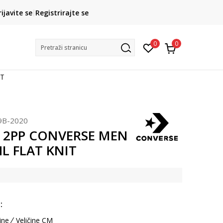
CLICK& COLLECT
rijavite se
Registrirajte se
besplatno preuzimanje u trgovini
0
0
Pretraži stranicu
IT
9B-2020
e 2PP CONVERSE MEN
L FLAT KNIT
:
ine
Veličine CM