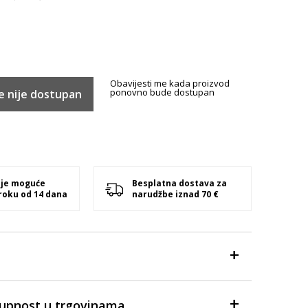
Obavijesti me kada proizvod
ponovno bude dostupan
e nije dostupan
 je moguće
Besplatna dostava za
 roku od 14 dana
narudžbe iznad 70 €
tupnost u trgovinama