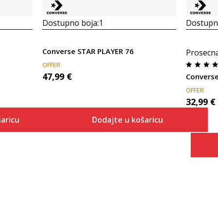
Dostupno boja:
1
Dostupno
Converse STAR PLAYER 76
Prosecn
OFFER
47,99
€
Converse
OFFER
32,99
€
aricu
Dodajte u košaricu
Veličina
 košaricu
Dodaj u košaricu
3.5
4
4.5