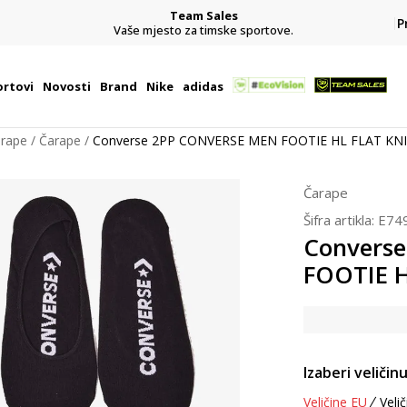
Team Sales
P
j
Vaše mjesto za timske sportove.
rtovi
Novosti
Brand
Nike
adidas
arape
Čarape
Converse 2PP CONVERSE MEN FOOTIE HL FLAT KN
Čarape
Šifra artikla:
E74
Convers
FOOTIE H
Izaberi veličinu
Veličine EU
Velič