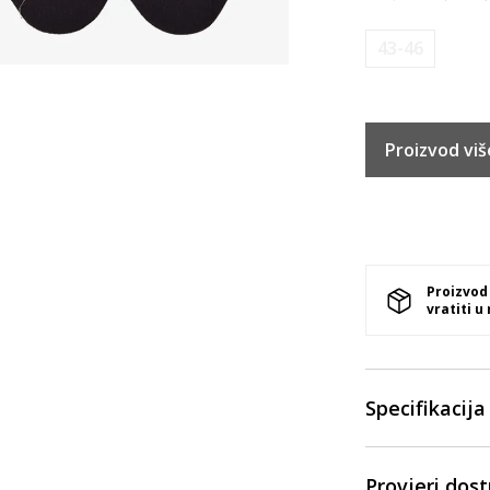
43-46
Proizvod viš
Proizvod
vratiti u
Specifikacija
Provjeri dos