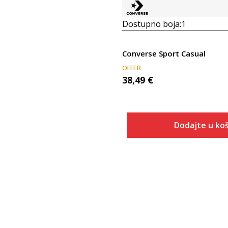
Dostupno boja:
1
Converse Sport Casual
OFFER
38,49
€
Dodajte u koš
Veličina
Dodaj u
7.5
8
8.5