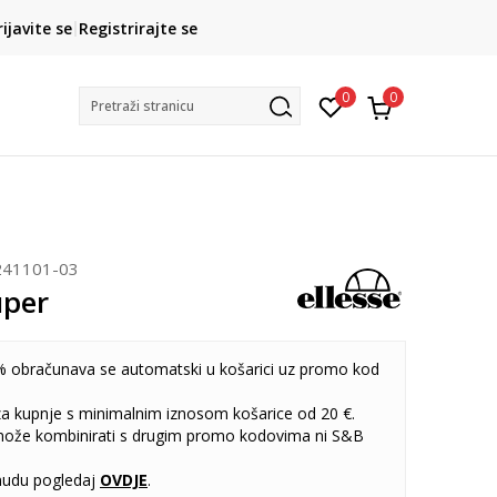
CLICK& COLLECT
rijavite se
Registrirajte se
besplatno preuzimanje u trgovini
0
0
Pretraži stranicu
241101-03
uper
 obračunava se automatski u košarici uz promo kod
 za kupnje s minimalnim iznosom košarice od 20 €.
može kombinirati s drugim promo kodovima ni S&B
udu pogledaj
OVDJE
.