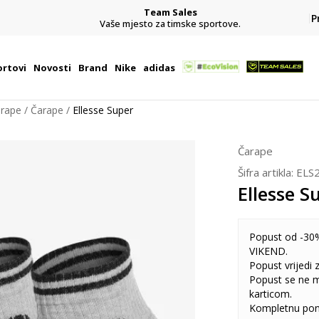
Team Sales
P
j
Vaše mjesto za timske sportove.
rtovi
Novosti
Brand
Nike
adidas
arape
Čarape
Ellesse Super
Čarape
Šifra artikla:
ELS
Ellesse S
Popust od -30%
VIKEND.
Popust vrijedi
Popust se ne 
karticom.
Kompletnu pon