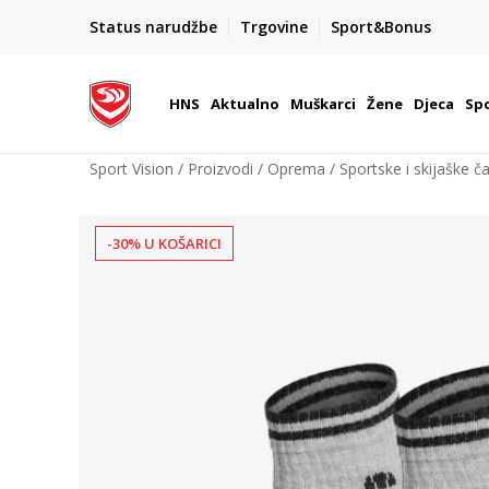
BOX NOW
Status narudžbe
Trgovine
Sport&Bonus
Dostava 1,50 €
| Više od 800 paketomata u Hrvatsko
HNS
Aktualno
Muškarci
Žene
Djeca
Spo
Sport Vision
Proizvodi
Oprema
Sportske i skijaške č
-30% U KOŠARICI