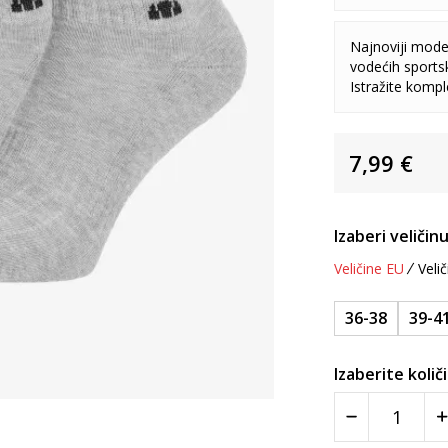
Najnoviji model
vodećih sports
Istražite komp
7,99
€
Izaberi veličinu
Veličine EU
Velič
36-38
39-4
Izaberite količ