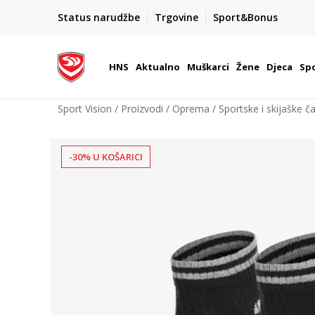
BOX NOW
Status narudžbe
Trgovine
Sport&Bonus
Dostava 1,50 €
| Više od 800 paketomata u Hrvatsko
HNS
Aktualno
Muškarci
Žene
Djeca
Spo
Sport Vision
Proizvodi
Oprema
Sportske i skijaške č
-30% U KOŠARICI