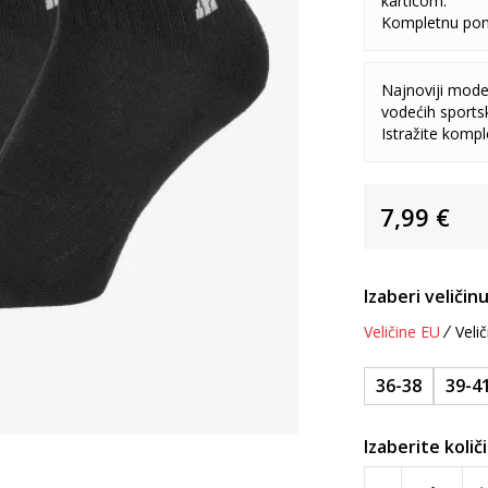
karticom.
Kompletnu pon
Najnoviji model
vodećih sports
Istražite komp
7,99
€
Izaberi veličinu
Veličine EU
Velič
36-38
39-4
Izaberite količ