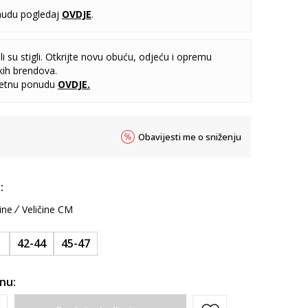
udu pogledaj
OVDJE
.
i su stigli. Otkrijte novu obuću, odjeću i opremu
kih brendova.
letnu ponudu
OVDJE
.
Obavijesti me o sniženju
:
ine
Veličine CM
1
42-44
45-47
inu: