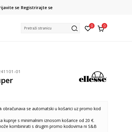
CLICK& COLLECT
rijavite se
Registrirajte se
besplatno preuzimanje u trgovini
0
0
Pretraži stranicu
241101-01
uper
 obračunava se automatski u košarici uz promo kod
 za kupnje s minimalnim iznosom košarice od 20 €.
može kombinirati s drugim promo kodovima ni S&B