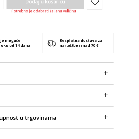
Dodaj u košaricu
Potrebno je odabrati željenu veličinu
 je moguće
Besplatna dostava za
 roku od 14 dana
narudžbe iznad 70 €
tupnost u trgovinama