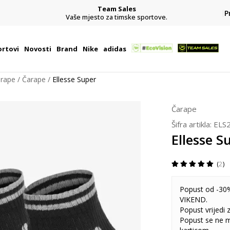
Team Sales
P
j
Vaše mjesto za timske sportove.
rtovi
Novosti
Brand
Nike
adidas
arape
Čarape
Ellesse Super
Čarape
Šifra artikla:
ELS
Ellesse S
2
Popust od -30%
VIKEND.
Popust vrijedi
Popust se ne 