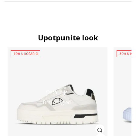
Upotpunite look
-10% U KOŠARICI
-30% U KOŠ
Detaljnije
Brzi pregled