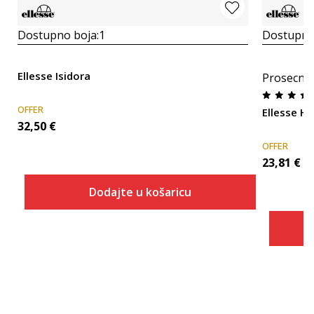
Dostupno boja:
1
Dostupno
Ellesse Isidora
Prosecna
OFFER
Ellesse H
32,50
€
OFFER
23,81
€
Dodajte u košaricu
Veličina
Dodaj u košaricu
36
37
38