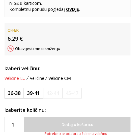
ni S&B karticom.
Kompletnu ponudu pogledaj
OVDJE
.
OFFER
6,29
€
Obavijesti me o sniženju
Izaberi veličinu:
Veličine EU
Veličine
Veličine CM
36-38
39-41
42-44
45-47
Izaberite količinu:
Dodaj u košaricu
Potrebno je odabrati željenu veličinu