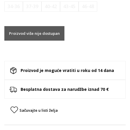
34-36
37-39
40-42
43-45
46-48
Proizvod više nije dostupan
Proizvod je moguće vratiti u roku od 14 dana
Besplatna dostava za narudžbe iznad 70 €
Sačuvajte u listi želja