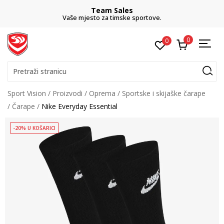
Team Sales
Vaše mjesto za timske sportove.
0
0
Pretraži stranicu
Sport Vision
Proizvodi
Oprema
Sportske i skijaške čarape
Čarape
Nike Everyday Essential
-20% U KOŠARICI