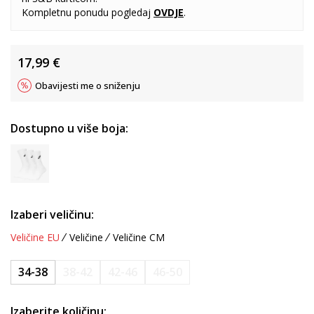
Kompletnu ponudu pogledaj
OVDJE
.
17,99
€
Obavijesti me o sniženju
Dostupno u više boja:
Izaberi veličinu:
Veličine EU
Veličine
Veličine CM
34-38
38-42
42-46
46-50
Izaberite količinu: