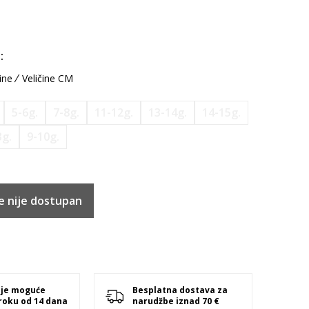
:
ine
Veličine CM
5-6g.
7-8g.
11-12g.
13-14g.
14-15g.
3g.
9-10g.
e nije dostupan
 je moguće
Besplatna dostava za
 roku od 14 dana
narudžbe iznad 70 €