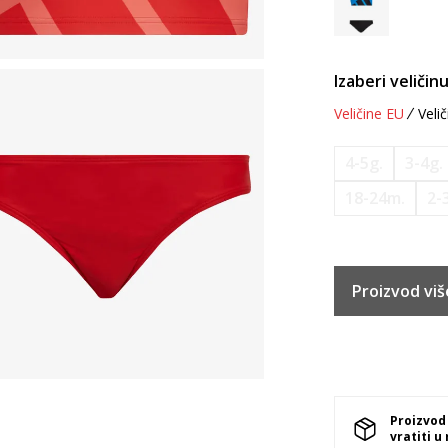
Izaberi veličinu
Veličine EU
Velič
4-5g.
3-4g.
18-24m.
2-
Proizvod viš
Proizvod
vratiti u