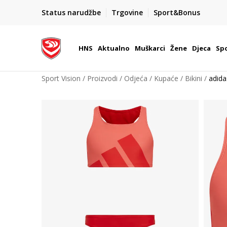
BOX NOW
Status narudžbe
Trgovine
Sport&Bonus
Dostava 1,50 €
| Više od 800 paketomata u Hrvatsko
HNS
Aktualno
Muškarci
Žene
Djeca
Spo
Sport Vision
Proizvodi
Odjeća
Kupaće
Bikini
adid