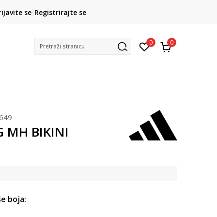
CLICK& COLLECT
rijavite se
Registrirajte se
besplatno preuzimanje u trgovini
0
0
Pretraži stranicu
649
G MH BIKINI
e boja: