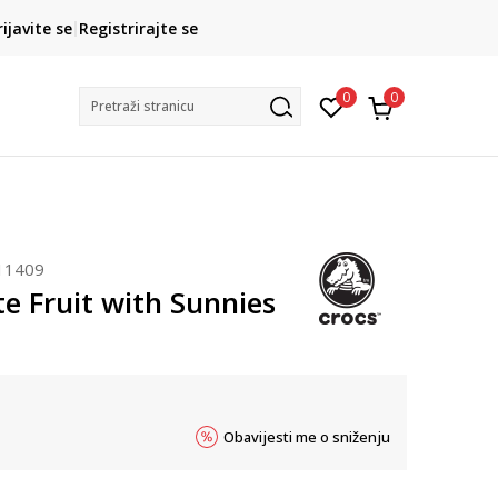
CLICK& COLLECT
rijavite se
Registrirajte se
besplatno preuzimanje u trgovini
0
0
Pretraži stranicu
11409
e Fruit with Sunnies
Obavijesti me o sniženju