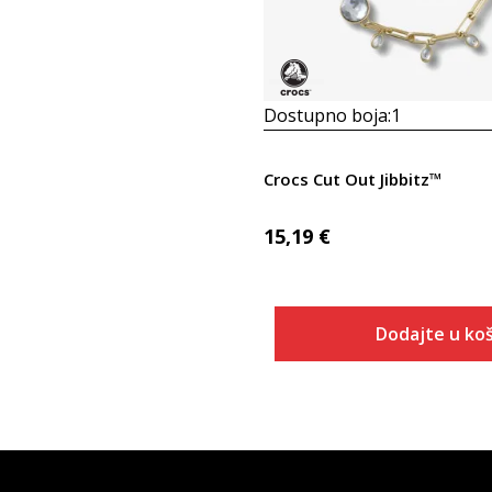
Dostupno boja:
1
Crocs Cut Out Jibbitz™
15,19
€
Dodajte u koš