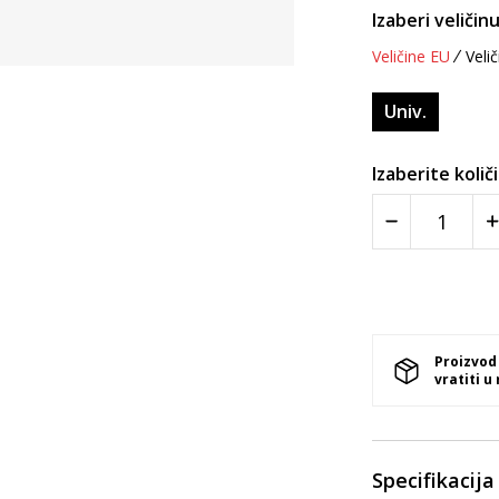
Izaberi veličinu
Veličine EU
Velič
Univ.
Izaberite količ
Proizvod
vratiti u
Specifikacija