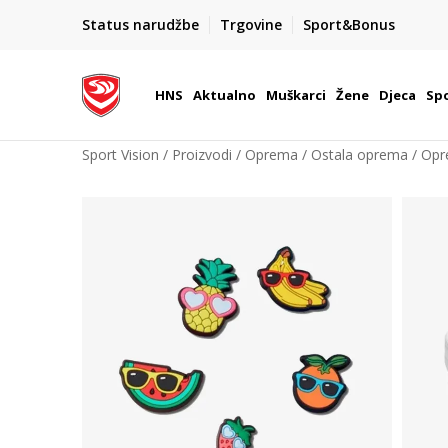
BOX NOW
Status narudžbe
Trgovine
Sport&Bonus
Dostava 1,50 €
| Više od 800 paketomata u Hrvatsko
HNS
Aktualno
Muškarci
Žene
Djeca
Spo
Sport Vision
Proizvodi
Oprema
Ostala oprema
Opr