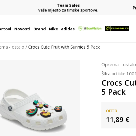
Team Sales
P
j
Vaše mjesto za timske sportove.
rtovi
Novosti
Brand
Nike
adidas
ema - ostalo
Crocs Cute Fruit with Sunnies 5 Pack
Oprema - ostalo
Šifra artikla:
100
Crocs Cut
5 Pack
OFFER
11,89
€