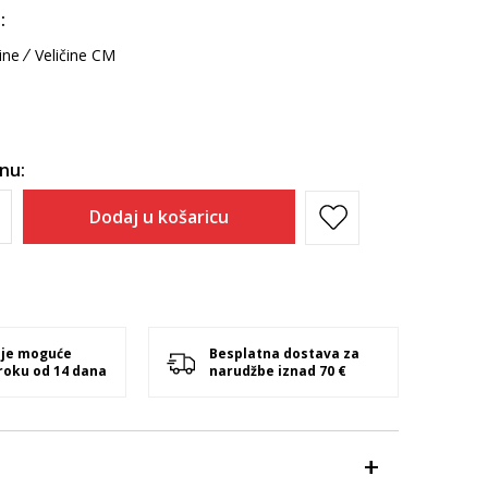
:
ine
Veličine CM
inu:
Dodaj u košaricu
 je moguće
Besplatna dostava za
 roku od 14 dana
narudžbe iznad 70 €