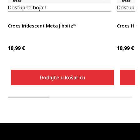
Dostupno boja:
1
Dostupno
Crocs Iridescent Meta Jibbitz™
Crocs Hea
18,99
€
18,99
€
Dodajte u košaricu