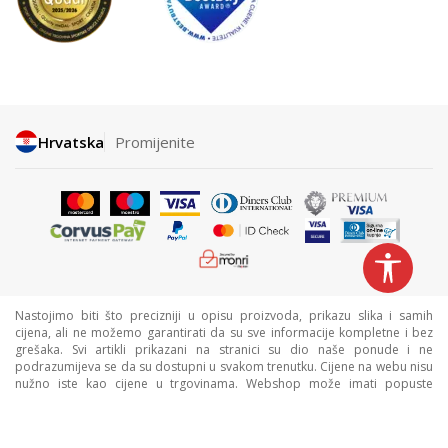
Hrvatska
Promijenite
Nastojimo biti što precizniji u opisu proizvoda, prikazu slika i samih
cijena, ali ne možemo garantirati da su sve informacije kompletne i bez
grešaka. Svi artikli prikazani na stranici su dio naše ponude i ne
podrazumijeva se da su dostupni u svakom trenutku. Cijene na webu nisu
nužno iste kao cijene u trgovinama. Webshop može imati popuste
namijenjene isključivo web kupcima.
©2026
www.sportvision.hr
, Izrada
NB SOFT
. Sva prava zadržana.