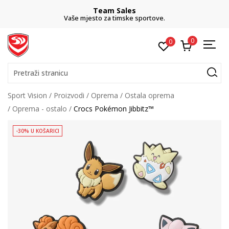
Team Sales
Vaše mjesto za timske sportove.
0
0
Pretraži stranicu
Sport Vision
Proizvodi
Oprema
Ostala oprema
Oprema - ostalo
Crocs Pokémon Jibbitz™
-30% U KOŠARICI