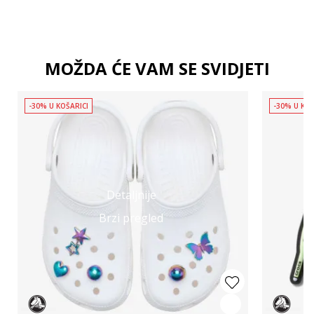
MOŽDA ĆE VAM SE SVIDJETI
-30% U KOŠARICI
-30% U KOŠ
Detaljnije
Brzi pregled