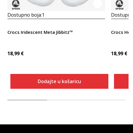
Dostupno boja:
1
Dostupno
Crocs Iridescent Meta Jibbitz™
Crocs Hea
18,99
€
18,99
€
Dodajte u košaricu