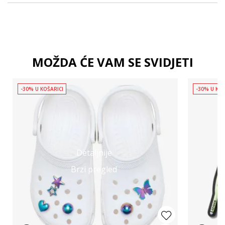
MOŽDA ĆE VAM SE SVIDJETI
-30% U KOŠARICI
-30% U KOŠ
Detaljnije
Brzi pregled