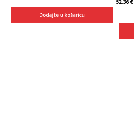
52,36
€
Dodajte u košaricu
Veličina
Dodaj u košaricu
XS
S
M
L