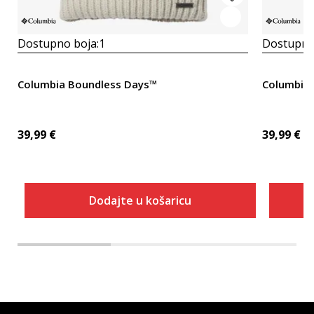
Dostupno boja:
1
Dostupno
Columbia Boundless Days™
Columbia
39,99
€
39,99
€
Dodajte u košaricu