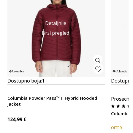
Detaljnije
Brzi pregled
Dostupno boja:
1
Dostupno
Columbia Powder Pass™ II Hybrid Hooded
Prosecna
Jacket
Columbia 
124,99
€
OFFER