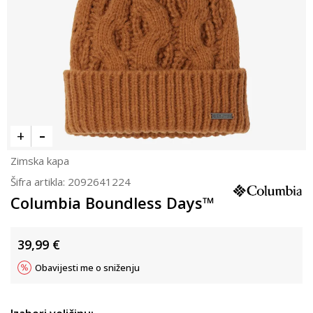
Zimska kapa
Šifra artikla:
2092641224
Columbia Boundless Days™
39,99
€
Obavijesti me o sniženju