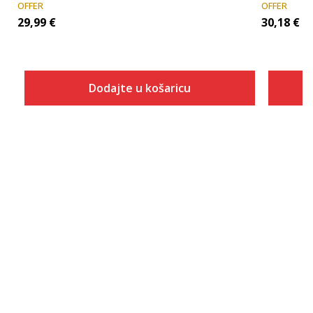
OFFER
OFFER
29,99
€
30,18
€
Dodajte u košaricu
Veličina
Dodaj u košaricu
116
122
128
152
164