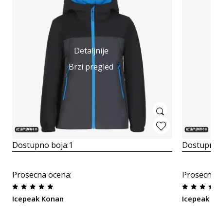
Detaljnije
Brzi pregled
Dostupno boja:
1
Dostupno
Prosecna ocena
:
Prosecna
Icepeak Konan
Icepeak K