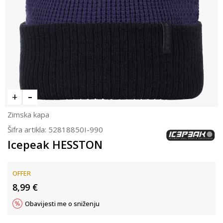
Zimska kapa
Šifra artikla:
52818850I-990
Icepeak HESSTON
OFFER
8,99
€
Obavijesti me o sniženju