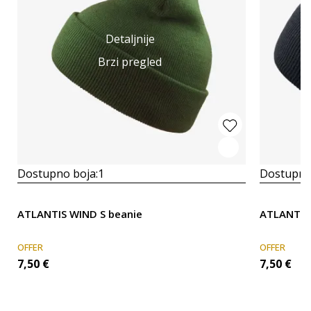
Detaljnije
Brzi pregled
Dostupno boja:
1
Dostupno
ATLANTIS WIND S beanie
ATLANTIS 
OFFER
OFFER
7,50
€
7,50
€