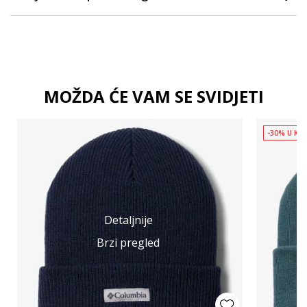
MOŽDA ĆE VAM SE SVIDJETI
-30% U KOŠ
Detaljnije
Brzi pregled