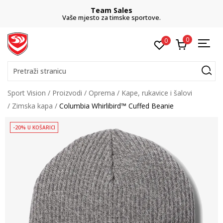
Team Sales
Vaše mjesto za timske sportove.
0
0
Pretraži stranicu
Sport Vision
Proizvodi
Oprema
Kape, rukavice i šalovi
Zimska kapa
Columbia Whirlibird™ Cuffed Beanie
-20% U KOŠARICI