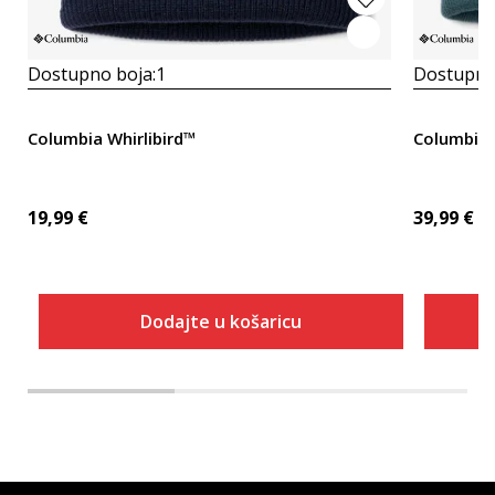
Dostupno boja:
1
Dostupno
Columbia Whirlibird™
Columbia 
19,99
€
39,99
€
Dodajte u košaricu