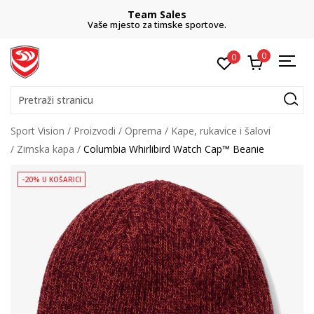
Team Sales
Vaše mjesto za timske sportove.
0
0
Pretraži stranicu
Sport Vision
Proizvodi
Oprema
Kape, rukavice i šalovi
Zimska kapa
Columbia Whirlibird Watch Cap™ Beanie
-20% U KOŠARICI