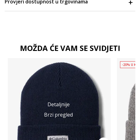
Provjeri dostupnost u trgovinama
MOŽDA ĆE VAM SE SVIDJETI
-20% U KOŠ
Detaljnije
Brzi pregled