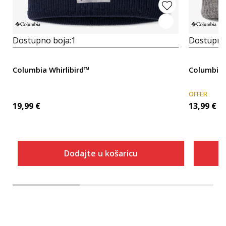
Dostupno boja:
1
Dostupno
Columbia Whirlibird™
Columbia 
OFFER
19,99
€
13,99
€
Dodajte u košaricu