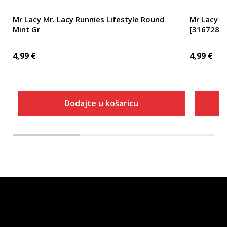
Mr Lacy Mr. Lacy Runnies Lifestyle Round
Mr Lacy M
Mint Gr
[316728_
4,99
€
4,99
€
Dodajte u košaricu