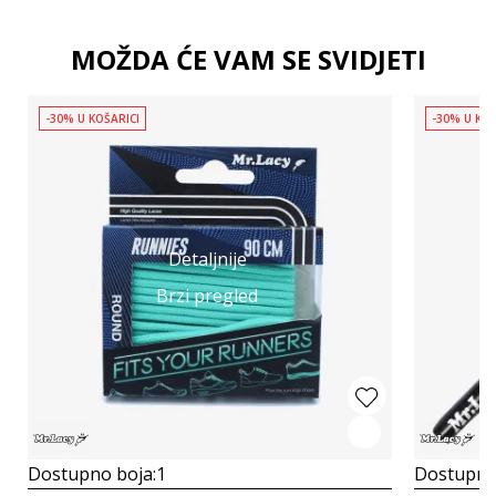
MOŽDA ĆE VAM SE SVIDJETI
-30% U KOŠARICI
-30% U KOŠ
Detaljnije
Brzi pregled
Dostupno boja:
1
Dostupno