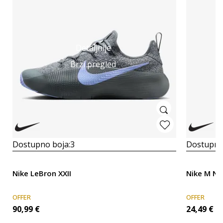
Detaljnije
Brzi pregled
Dostupno boja:
3
Dostupno
Nike LeBron XXII
Nike M NP
OFFER
OFFER
90,99
€
24,49
€