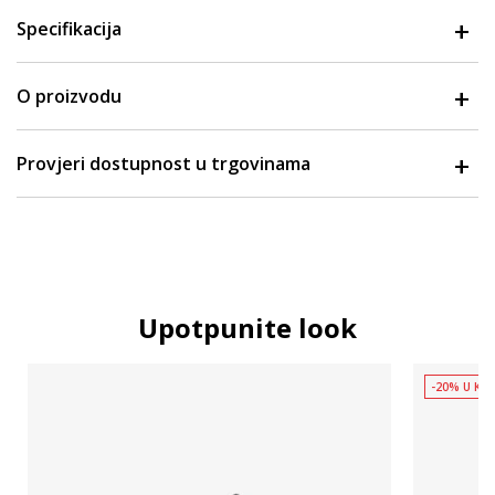
Specifikacija
O proizvodu
Provjeri dostupnost u trgovinama
Upotpunite look
-20% U KOŠ