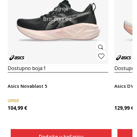
Detaljnije
Brzi pregled
Dostupno boja:
1
Dostupno
Asics Novablast 5
Asics DY
OFFER
104,99
€
129,99
€
Dodajte u košaricu