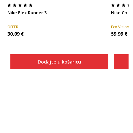
Nike Flex Runner 3
Nike Cour
OFFER
Eco Vision
30,09
€
59,99
€
Dodajte u košaricu
Veličina
Dodaj u košaricu
8C
9C
10C
10.5C