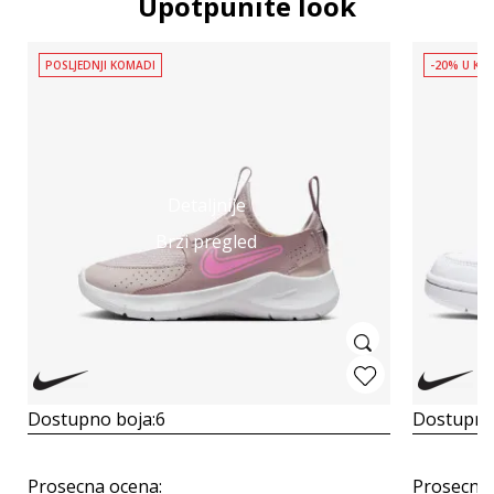
Upotpunite look
POSLJEDNJI KOMADI
-20% U KOŠ
Detaljnije
Brzi pregled
Dostupno boja:
6
Dostupno
Prosecna ocena
:
Prosecna