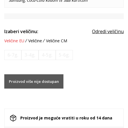
Samsung, Coca-Cola kodom te S&B karticom
Izaberi veličinu:
Odredi veličinu
Veličine EU
Veličine
Veličine CM
6-7g.
3-4g.
4-5g.
5-6g.
Proizvod više nije dostupan
Proizvod je moguće vratiti u roku od 14 dana