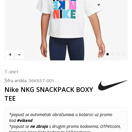
T-shirt
Šifra artikla:
36K637-001
Nike NKG SNACKPACK BOXY
TEE
*popust se automatski obračunava u košarici uz promo
kod
#vikend
*popust se
ne zbraja
s drugim promo kodovima, OTPeticom,