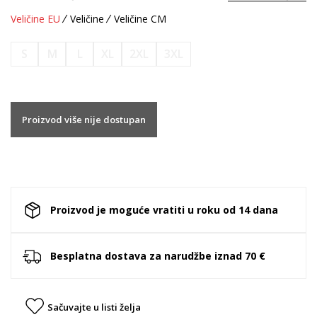
Veličine EU
Veličine
Veličine CM
S
M
L
XL
2XL
3XL
Proizvod više nije dostupan
Proizvod je moguće vratiti u roku od 14 dana
Besplatna dostava za narudžbe iznad 70 €
Sačuvajte u listi želja