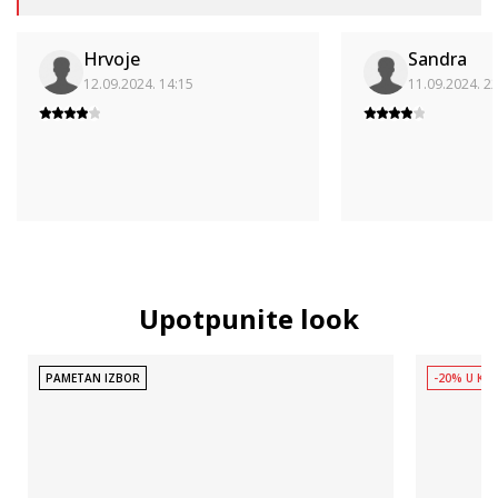
Hrvoje
Sandra
12.09.2024. 14:15
11.09.2024. 2
Upotpunite look
PAMETAN IZBOR
-20% U KOŠ