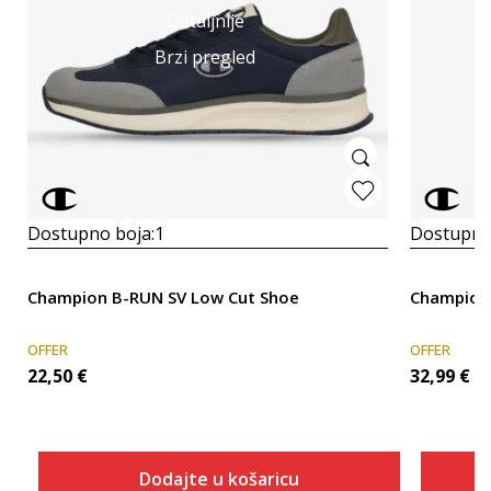
Detaljnije
Brzi pregled
Dostupno boja:
1
Dostupno
Champion B-RUN SV Low Cut Shoe
Champion
OFFER
OFFER
22,50
€
32,99
€
Dodajte u košaricu