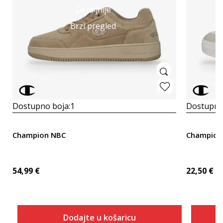
Detaljnije
Brzi pregled
Dostupno boja:
1
Dostupno
Champion NBC
Champion
54,99
€
22,50
€
Dodajte u košaricu