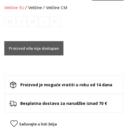
Veličine EU
Veličine
Veličine CM
XS
S
M
L
XL
Proizvod više nije dostupan
Proizvod je moguće vratiti u roku od 14 dana
Besplatna dostava za narudžbe iznad 70 €
Sačuvajte u listi želja