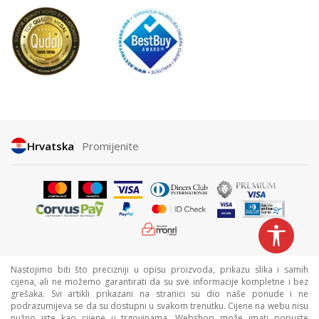
Hrvatska
Promijenite
Nastojimo biti što precizniji u opisu proizvoda, prikazu slika i samih
cijena, ali ne možemo garantirati da su sve informacije kompletne i bez
grešaka. Svi artikli prikazani na stranici su dio naše ponude i ne
podrazumijeva se da su dostupni u svakom trenutku. Cijene na webu nisu
nužno iste kao cijene u trgovinama. Webshop može imati popuste