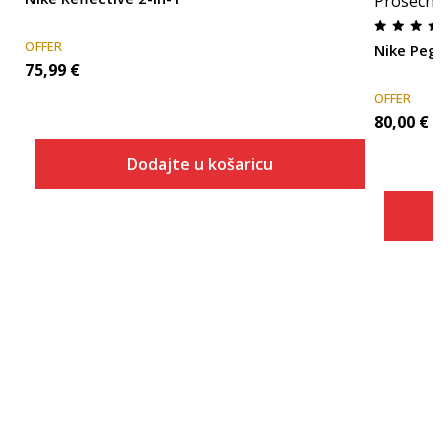
Prosecna
OFFER
Nike Pega
75,99
€
OFFER
80,00
€
Dodajte u košaricu
Veličina
Dodaj u košaricu
S
M
L
XL
2XL