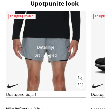
Upotpunite look
POSLJEDNJI KOMADI
POSLJEDNJ
Detaljnije
Brzi pregled
Dostupno boja:
1
Dostupno
Nike Reflective 2-in-1