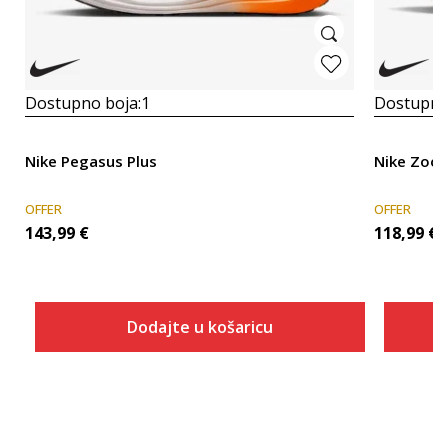
Dostupno boja:
1
Dostupno
Nike Pegasus Plus
Nike Zoom
OFFER
OFFER
143,99
€
118,99
€
Dodajte u košaricu
Veličina
Dodaj u košaricu
7.5
8