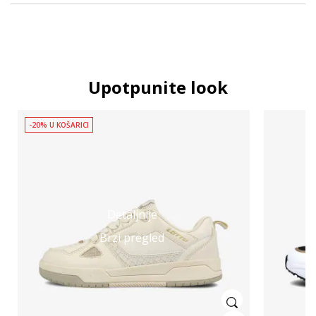
Upotpunite look
-20% U KOŠARICI
Detaljnije
Brzi pregled