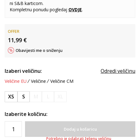
ni S&B karticom.
Kompletnu ponudu pogledaj
OVDJE
.
OFFER
11,99
€
Obavijesti me o sniženju
Izaberi veličinu:
Odredi veličinu
Veličine EU
Veličine
Veličine CM
XS
S
M
L
XL
Izaberite količinu:
Dodaj u košaricu
Potrebno je odabrati željenu veličinu