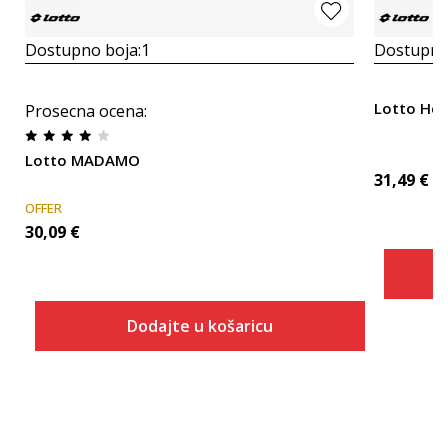
Dostupno boja:
1
Dostupno
Lotto Hel
Prosecna ocena
:
Lotto MADAMO
31,49
€
OFFER
30,09
€
Dodajte u košaricu
Veličina
Dodaj u košaricu
36
37