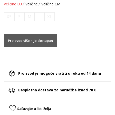
Veličine EU
Veličine
Veličine CM
XS
S
M
L
XL
Proizvod više nije dostupan
Proizvod je moguće vratiti u roku od 14 dana
Besplatna dostava za narudžbe iznad 70 €
Sačuvajte u listi želja