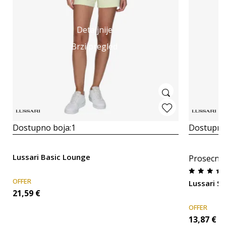
Detaljnije
Brzi pregled
Dostupno boja:
1
Dostupno
Lussari Basic Lounge
Prosecna
OFFER
Lussari 
21,59
€
OFFER
13,87
€