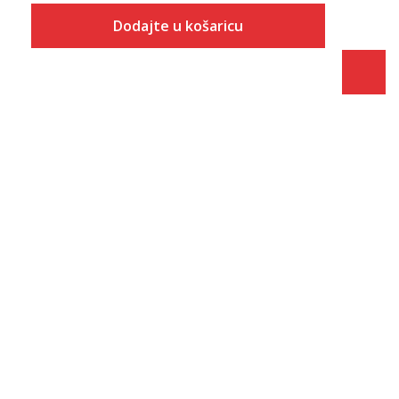
Dodajte u košaricu
Veličina
Dodaj u košaricu
XS
S
M
L
XL