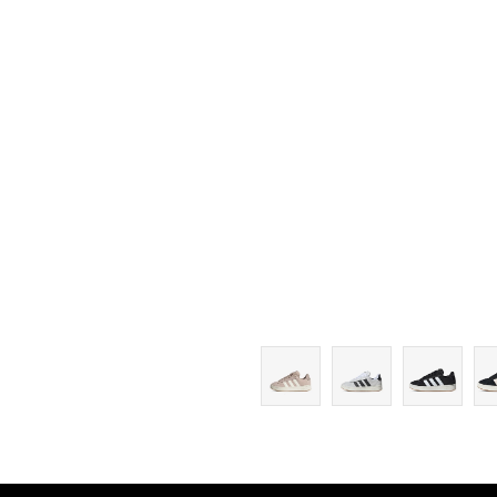
7-
8
8-
9
9-