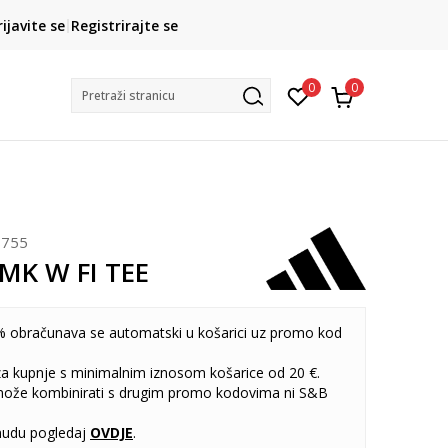
CLICK& COLLECT
rijavite se
Registrirajte se
besplatno preuzimanje u trgovini
0
0
Pretraži stranicu
755
MK W FI TEE
 obračunava se automatski u košarici uz promo kod
 za kupnje s minimalnim iznosom košarice od 20 €.
može kombinirati s drugim promo kodovima ni S&B
udu pogledaj
OVDJE
.