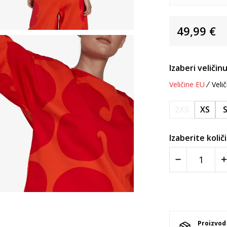
49,99
€
Izaberi veličinu
Veličine EU
Velič
2XS
XS
Izaberite količ
Proizvod