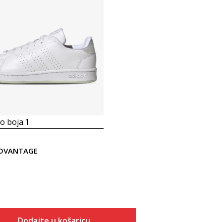
 boja:
1
ADVANTAGE
Dodajte u košaricu