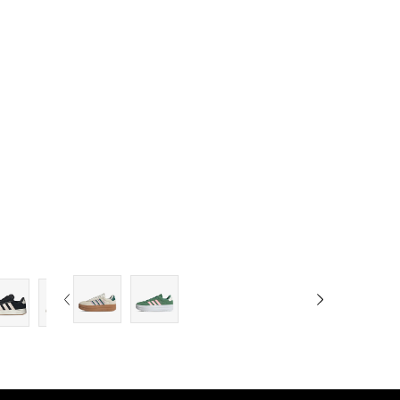
7
7-
8
8-
9-