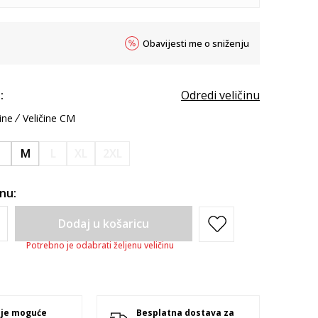
Obavijesti me o sniženju
:
Odredi veličinu
ine
Veličine CM
S
M
L
XL
2XL
inu:
Dodaj u košaricu
Potrebno je odabrati željenu veličinu
 je moguće
Besplatna dostava za