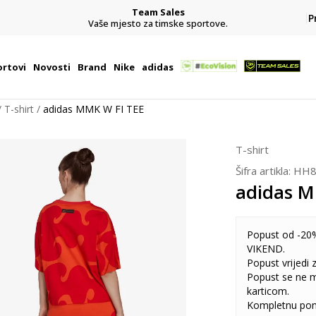
Team Sales
P
j
Vaše mjesto za timske sportove.
rtovi
Novosti
Brand
Nike
adidas
T-shirt
adidas MMK W FI TEE
T-shirt
Šifra artikla:
HH8
adidas M
Popust od -20%
VIKEND.
Popust vrijedi
Popust se ne 
karticom.
Kompletnu pon