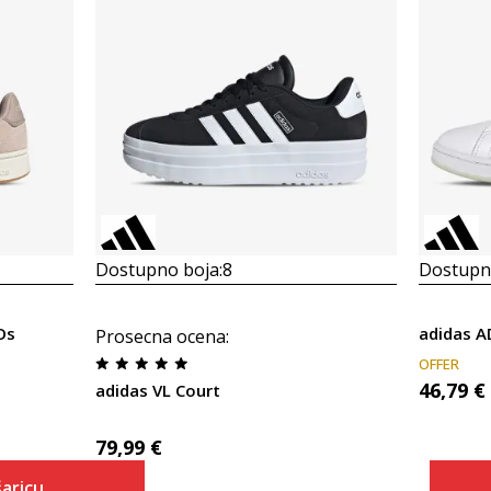
Dostupno boja:
8
Dostupno
Os
adidas 
Prosecna ocena
:
OFFER
46,79
€
adidas VL Court
79,99
€
aricu