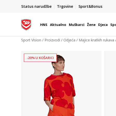
BOX NOW
Status narudžbe
Trgovine
Sport&Bonus
Dostava 1,50 €
| Više od 800 paketomata u Hrvatsko
HNS
Aktualno
Muškarci
Žene
Djeca
Spo
Sport Vision
Proizvodi
Odjeća
Majice kratkih rukava
-20% U KOŠARICI