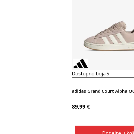
Dostupno boja:
5
adidas Grand Court Alpha O
89,99
€
Dodajte u koš