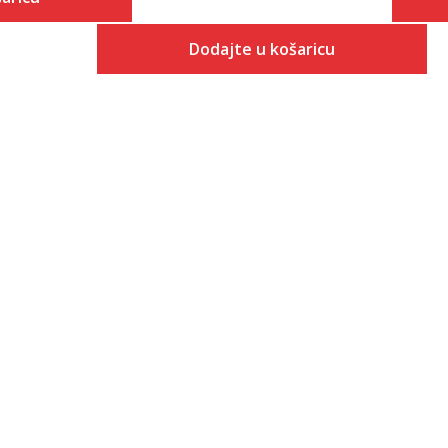
Dodajte u košaricu
 košaricu
Veličina
Dodaj u košaricu
3-
4
4-
5
5-
6
6-