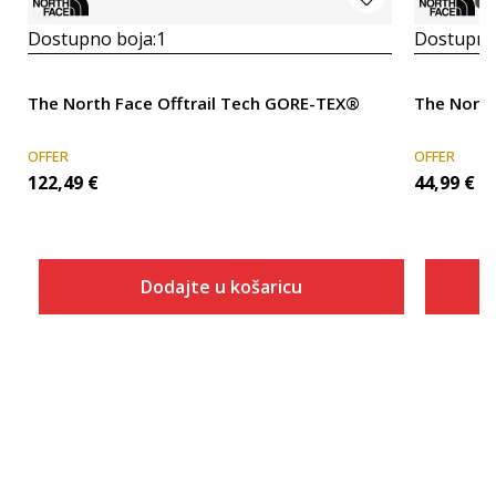
Dostupno boja:
1
Dostupno
The North Face Offtrail Tech GORE-TEX®
The North
OFFER
OFFER
122,49
€
44,99
€
Dodajte u košaricu
Veličina
Dodaj u košaricu
3.5
4
4.5