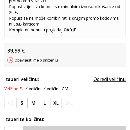
promo kod VIKEND.
Popust vrijedi za kupnje s minimalnim iznosom košarice od
20 €.
Popust se ne može kombinirati s drugim promo kodovima
ni S&B karticom.
Kompletnu ponudu pogledaj
OVDJE
.
39,99
€
Obavijesti me o sniženju
Izaberi veličinu:
Odredi veličinu
Veličine EU
Veličine
Veličine CM
XS
S
M
L
XL
2XL
Izaberite količinu: