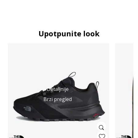
Upotpunite look
Detaljnije
Brzi pregled