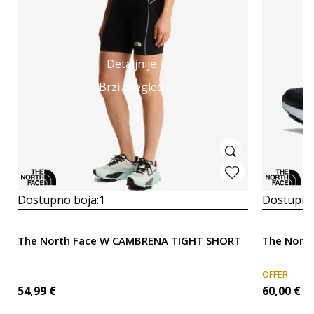
Detaljnije
Brzi pregled
Dostupno boja:
1
Dostupno
The North Face W CAMBRENA TIGHT SHORT
The North
OFFER
54,99
€
60,00
€