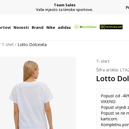
Team Sales
P
j
Vaše mjesto za timske sportove.
rtovi
Novosti
Brand
Nike
adidas
T-shirt
Lotto Dolcevita
T-shirt
Šifra artikla:
LTA
Lotto Dol
Popust od -40%
VIKEND.
Popust vrijedi
Popust se ne 
karticom.
Kompletnu pon