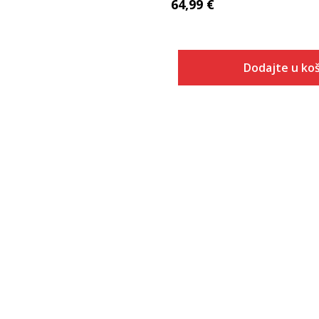
64,99
€
Dodajte u koš
Veličina
Dodaj u
XS
S
M
L
XL
2XL