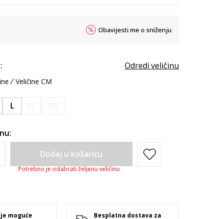
Obavijesti me o sniženju
:
Odredi veličinu
ine
Veličine CM
L
XL
2XL
inu:
Dodaj u košaricu
Potrebno je odabrati željenu veličinu
 je moguće
Besplatna dostava za