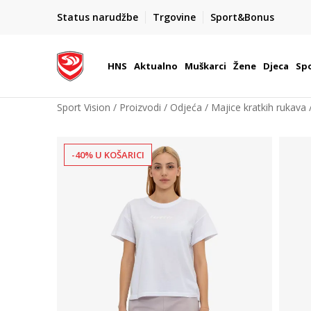
BOX NOW
Status narudžbe
Trgovine
Sport&Bonus
Dostava 1,50 €
| Više od 800 paketomata u Hrvatsko
HNS
Aktualno
Muškarci
Žene
Djeca
Spo
Sport Vision
Proizvodi
Odjeća
Majice kratkih rukava
-40% U KOŠARICI