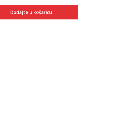
Dodajte u košaricu
Veličina
Dodaj u košaricu
XS
S
M
L
XL
2XL