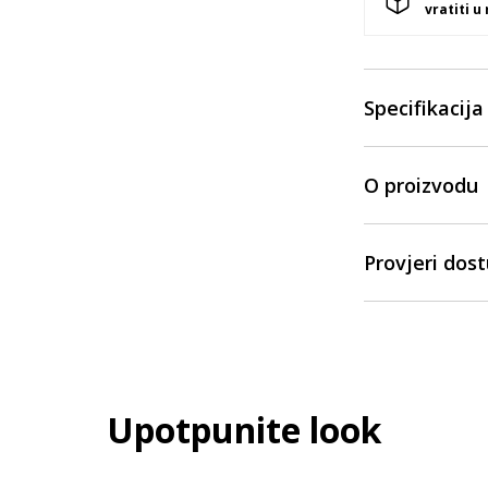
vratiti u
Specifikacija
O proizvodu
Provjeri dos
Upotpunite look