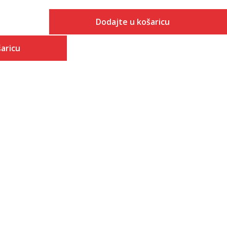
Dodajte u košaricu
Veličina
aricu
Dodaj u košaricu
36
 košaricu
37
38
39
40
41