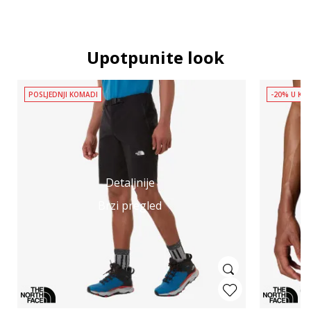
Upotpunite look
POSLJEDNJI KOMADI
-20% U KOŠ
Detaljnije
Brzi pregled