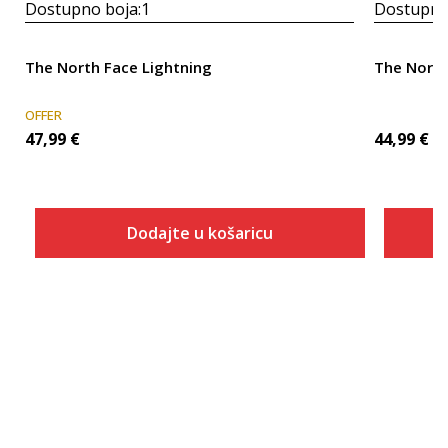
Dostupno boja:
1
Dostupno
The North Face Lightning
The North
OFFER
47,99
€
44,99
€
Dodajte u košaricu
Veličina
Dodaj u košaricu
28
30
32