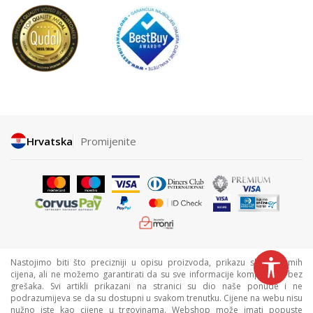
Hrvatska
Promijenite
Nastojimo biti što precizniji u opisu proizvoda, prikazu slika i samih
cijena, ali ne možemo garantirati da su sve informacije kompletne i bez
grešaka. Svi artikli prikazani na stranici su dio naše ponude i ne
podrazumijeva se da su dostupni u svakom trenutku. Cijene na webu nisu
nužno iste kao cijene u trgovinama. Webshop može imati popuste