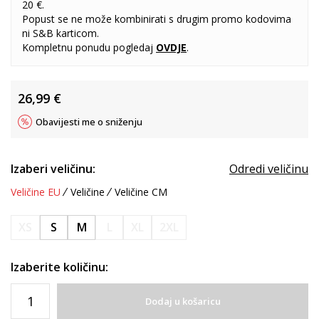
20 €.
Popust se ne može kombinirati s drugim promo kodovima
ni S&B karticom.
Kompletnu ponudu pogledaj
OVDJE
.
26,99
€
Obavijesti me o sniženju
Izaberi veličinu:
Odredi veličinu
Veličine EU
Veličine
Veličine CM
XS
S
M
L
XL
2XL
Izaberite količinu:
Dodaj u košaricu